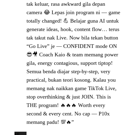
tak keluar, rasa awkward gila depan
camera 😂 Lepas join program ni — game
totally changed! 💪 Belajar guna AI untuk
generate ideas, hook, content flow… terus
tak takut nak Live. Now bila tekan button
“Go Live” je — CONFIDENT mode ON
😎🎥 Coach Kaio & team memang power
gila, energy contagious, support tiptop!
Semua benda diajar step-by-step, very
practical, bukan teori kosong. Kalau you
memang nak naikkan game TikTok Live,
stop overthinking & just JOIN. This is
THE program! 🔥🔥🔥 Worth every
second & every cent. No cap — P10x
memang padu! 💯🔥”
ML