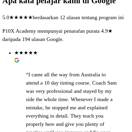
Apa kata pelajar kami di Google
5.0
★★★★★
berdasarkan 12 ulasan tentang program ini
P10X Academy mempunyai penarafan purata 4.9★
daripada 194 ulasan Google.
★★★★★
“I came all the way from Australia to
attend a 10 day tinting course. Coach Sam
was very professional and stayed by my
side the whole time. Whenever I made a
mistake, he stopped me and explained
everything in detail. They teach you
properly here and give you plenty of