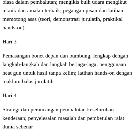
biasa dalam pembalutan; mengikis buih udara mengikut
teknik dan amalan terbaik; pegangan pisau dan latihan
memotong asas (teori, demonstrasi jurulatih, praktikal
hands-on)
Hari 3
Pemasangan bonet depan dan bumbung, lengkap dengan
langkah-langkah dan langkah berjaga-jaga; penggunaan
heat gun untuk hasil tanpa kelim; latihan hands-on dengan
maklum balas jurulatih
Hari 4
Strategi dan perancangan pembalutan keseluruhan
kenderaan; penyelesaian masalah dan pembetulan ralat
dunia sebenar