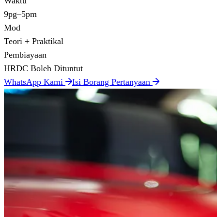
Waktu
9pg–5pm
Mod
Teori + Praktikal
Pembiayaan
HRDC Boleh Dituntut
WhatsApp Kami
Isi Borang Pertanyaan