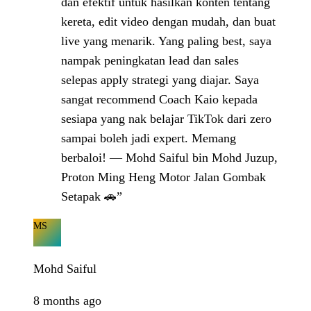
dan efektif untuk hasilkan konten tentang
kereta, edit video dengan mudah, dan buat
live yang menarik. Yang paling best, saya
nampak peningkatan lead dan sales
selepas apply strategi yang diajar. Saya
sangat recommend Coach Kaio kepada
sesiapa yang nak belajar TikTok dari zero
sampai boleh jadi expert. Memang
berbaloi! — Mohd Saiful bin Mohd Juzup,
Proton Ming Heng Motor Jalan Gombak
Setapak 🚗”
MS
Mohd Saiful
8 months ago