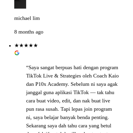
michael lim
8 months ago
★★★★★
“Saya sangat berpuas hati dengan program
TikTok Live & Strategies oleh Coach Kaio
dan P10x Academy. Sebelum ni saya agak
janggal guna aplikasi TikTok — tak tahu
cara buat video, edit, dan nak buat live
pun rasa susah. Tapi lepas join program
ni, saya belajar banyak benda penting.
Sekarang saya dah tahu cara yang betul