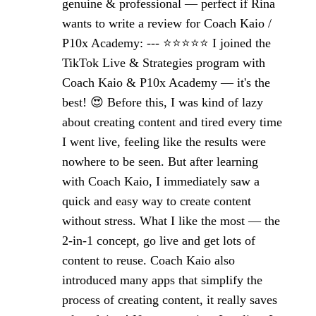
genuine & professional — perfect if Rina
wants to write a review for Coach Kaio /
P10x Academy: --- ⭐️⭐️⭐️⭐️⭐️ I joined the
TikTok Live & Strategies program with
Coach Kaio & P10x Academy — it's the
best! 😍 Before this, I was kind of lazy
about creating content and tired every time
I went live, feeling like the results were
nowhere to be seen. But after learning
with Coach Kaio, I immediately saw a
quick and easy way to create content
without stress. What I like the most — the
2-in-1 concept, go live and get lots of
content to reuse. Coach Kaio also
introduced many apps that simplify the
process of creating content, it really saves