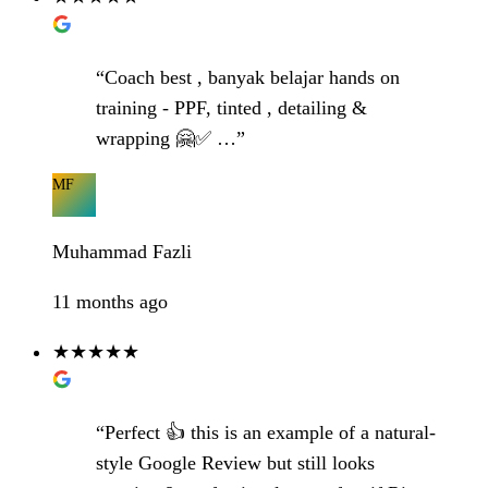
“Coach best , banyak belajar hands on
training - PPF, tinted , detailing &
wrapping 🤗✅ …”
MF
Muhammad Fazli
11 months ago
★★★★★
“Perfect 👍 this is an example of a natural-
style Google Review but still looks