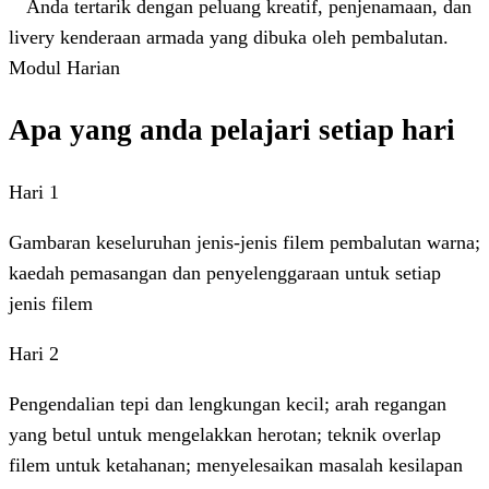
Anda tertarik dengan peluang kreatif, penjenamaan, dan
livery kenderaan armada yang dibuka oleh pembalutan.
Modul Harian
Apa yang anda pelajari setiap hari
Hari 1
Gambaran keseluruhan jenis-jenis filem pembalutan warna;
kaedah pemasangan dan penyelenggaraan untuk setiap
jenis filem
Hari 2
Pengendalian tepi dan lengkungan kecil; arah regangan
yang betul untuk mengelakkan herotan; teknik overlap
filem untuk ketahanan; menyelesaikan masalah kesilapan