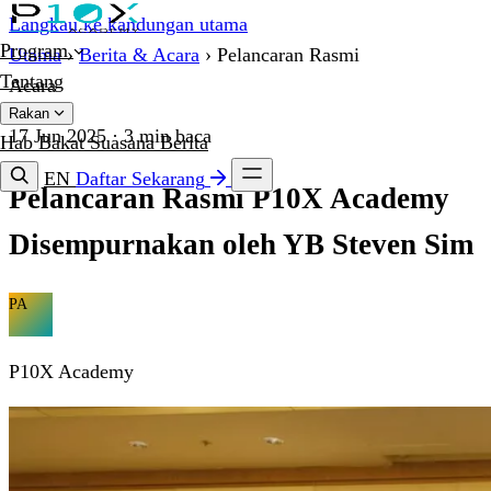
Langkau ke kandungan utama
Program
Utama
›
Berita & Acara
›
Pelancaran Rasmi
Tentang
Acara
Rakan
17 Jun 2025
· 3 min baca
Hab Bakat
Suasana
Berita
EN
Daftar Sekarang
Pelancaran Rasmi P10X Academy
Disempurnakan oleh YB Steven Sim
PA
P10X Academy