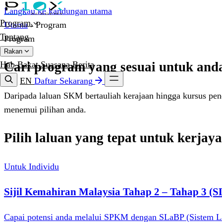
Langkau ke kandungan utama
Program
Utama
›
Program
Tentang
Program
Rakan
Hab Bakat
Suasana
Berita
Cari program yang sesuai untuk and
EN
Daftar Sekarang
Daripada laluan SKM bertauliah kerajaan hingga kursus pend
menemui pilihan anda.
Pilih laluan yang tepat untuk kerjaya
Untuk Individu
Sijil Kemahiran Malaysia Tahap 2 – Tahap 3 (
Capai potensi anda melalui SPKM dengan SLaBP (Sistem Lat