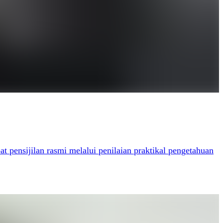
 pensijilan rasmi melalui penilaian praktikal pengetahuan