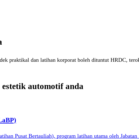
a
ek praktikal dan latihan korporat boleh dituntut HRDC, tero
 estetik automotif anda
SLaBP)
ihan Pusat Bertauliah), program latihan utama oleh Jabata