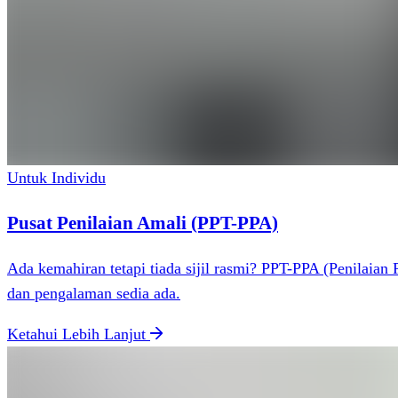
Untuk Individu
Pusat Penilaian Amali (PPT-PPA)
Ada kemahiran tetapi tiada sijil rasmi? PPT-PPA (Penilaia
dan pengalaman sedia ada.
Ketahui Lebih Lanjut