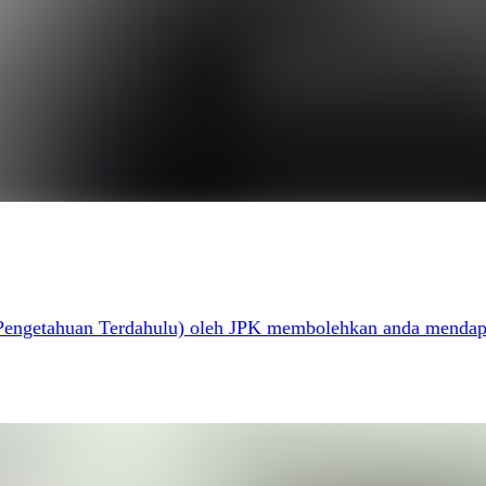
n Pengetahuan Terdahulu) oleh JPK membolehkan anda mendapat