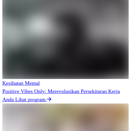
Kesihatan Mental
Positive Vibes Only: Merevolusikan Persekitaran Kerja
Anda
Lihat program