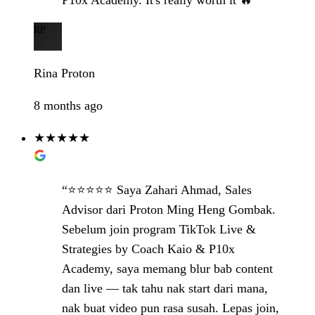
P10x Academy. It's really worth it 🔥”
RP
Rina Proton
8 months ago
★★★★★
“⭐️⭐️⭐️⭐️⭐️ Saya Zahari Ahmad, Sales
Advisor dari Proton Ming Heng Gombak.
Sebelum join program TikTok Live &
Strategies by Coach Kaio & P10x
Academy, saya memang blur bab content
dan live — tak tahu nak start dari mana,
nak buat video pun rasa susah. Lepas join,