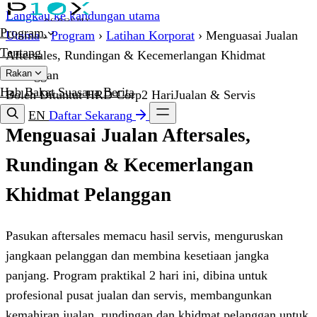
Langkau ke kandungan utama
Program
Utama
›
Program
›
Latihan Korporat
›
Menguasai Jualan
Tentang
Aftersales, Rundingan & Kecemerlangan Khidmat
Rakan
Pelanggan
Hab Bakat
Suasana
Berita
Boleh Dituntut HRD Corp
2 Hari
Jualan & Servis
EN
Daftar Sekarang
Menguasai Jualan Aftersales,
Rundingan & Kecemerlangan
Khidmat Pelanggan
Pasukan aftersales memacu hasil servis, menguruskan
jangkaan pelanggan dan membina kesetiaan jangka
panjang. Program praktikal 2 hari ini, dibina untuk
profesional pusat jualan dan servis, membangunkan
kemahiran jualan, rundingan dan khidmat pelanggan untuk