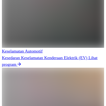
Keselamatan Automotif
Kesedaran Keselamatan Kenderaan Elektrik (EV)
Lihat
program