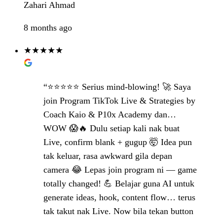
Zahari Ahmad
8 months ago
★★★★★
“⭐⭐⭐⭐⭐ Serius mind-blowing! 🚀 Saya
join Program TikTok Live & Strategies by
Coach Kaio & P10x Academy dan…
WOW 😱🔥 Dulu setiap kali nak buat
Live, confirm blank + gugup 🤯 Idea pun
tak keluar, rasa awkward gila depan
camera 😂 Lepas join program ni — game
totally changed! 💪 Belajar guna AI untuk
generate ideas, hook, content flow… terus
tak takut nak Live. Now bila tekan button