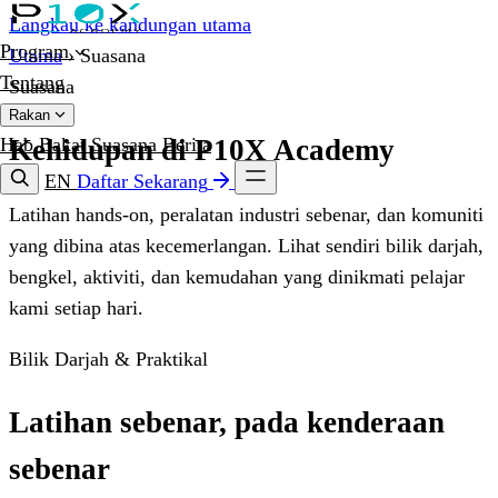
Langkau ke kandungan utama
Program
Utama
›
Suasana
Tentang
Suasana
Rakan
Hab Bakat
Suasana
Berita
Kehidupan di P10X Academy
EN
Daftar Sekarang
Latihan hands-on, peralatan industri sebenar, dan komuniti
yang dibina atas kecemerlangan. Lihat sendiri bilik darjah,
bengkel, aktiviti, dan kemudahan yang dinikmati pelajar
kami setiap hari.
Bilik Darjah & Praktikal
Latihan sebenar, pada kenderaan
sebenar